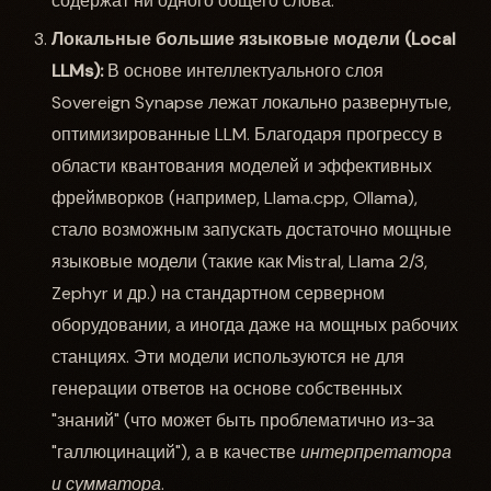
содержат ни одного общего слова.
Локальные большие языковые модели (Local
LLMs):
В основе интеллектуального слоя
Sovereign Synapse лежат локально развернутые,
оптимизированные LLM. Благодаря прогрессу в
области квантования моделей и эффективных
фреймворков (например, Llama.cpp, Ollama),
стало возможным запускать достаточно мощные
языковые модели (такие как Mistral, Llama 2/3,
Zephyr и др.) на стандартном серверном
оборудовании, а иногда даже на мощных рабочих
станциях. Эти модели используются не для
генерации ответов на основе собственных
"знаний" (что может быть проблематично из-за
"галлюцинаций"), а в качестве
интерпретатора
и сумматора
.