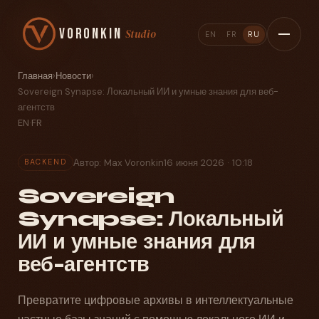
Voronkin
Studio
EN
FR
RU
Главная
›
Новости
›
Sovereign Synapse: Локальный ИИ и умные знания для веб-
агентств
EN
·
FR
Автор: Max Voronkin
16 июня 2026 · 10:18
BACKEND
Sovereign
Synapse: Локальный
ИИ и умные знания для
веб-агентств
Превратите цифровые архивы в интеллектуальные