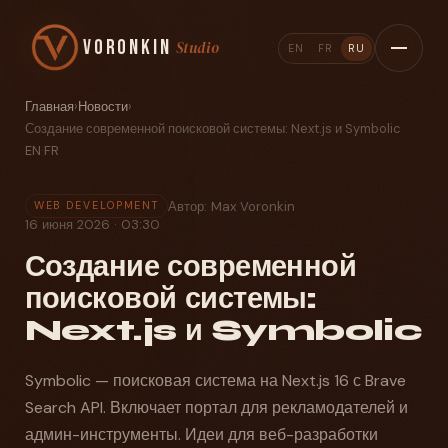
Voronkin
Studio
EN
FR
RU
Главная
›
Новости
›
Создание современной поисковой системы: Next.js и Symbolic
EN
·
FR
Автор: Max Voronkin
WEB DEVELOPMENT
16 июня 2026 · 03:30
Создание современной
поисковой системы:
Next.js и Symbolic
Symbolic — поисковая система на Next.js 16 с Brave
Search API. Включает портал для рекламодателей и
админ-инструменты. Идеи для веб-разработки