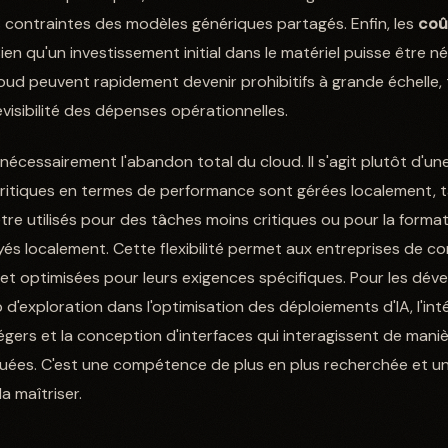
s contraintes des modèles génériques partagés. Enfin, les
coû
en qu'un investissement initial dans le matériel puisse être néc
loud peuvent rapidement devenir prohibitifs à grande échelle, t
visibilité des dépenses opérationnelles.
as nécessairement l'abandon total du cloud. Il s'agit plutôt d'
critiques en termes de performance sont gérées localement, 
re utilisés pour des tâches moins critiques ou pour la format
yés localement. Cette flexibilité permet aux entreprises de co
s et optimisées pour leurs exigences spécifiques. Pour les dév
'exploration dans l'optimisation des déploiements d'IA, l'int
égers et la conception d'interfaces qui interagissent de man
uées. C'est une compétence de plus en plus recherchée et un
a maîtriser.