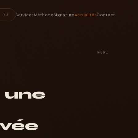
Services
Méthode
Signature
Actualités
Contact
RU
EN
·
RU
z une
ivée