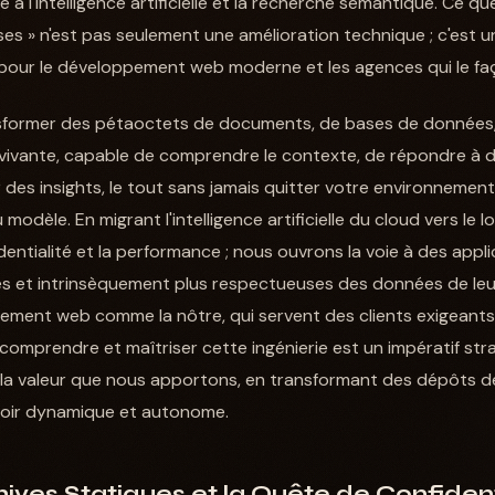
à l'intelligence artificielle et la recherche sémantique. Ce qu
es » n'est pas seulement une amélioration technique ; c'est
our le développement web moderne et les agences qui le fa
nsformer des pétaoctets de documents, de bases de données,
 vivante, capable de comprendre le contexte, de répondre à 
es insights, le tout sans jamais quitter votre environnement 
dèle. En migrant l'intelligence artificielle du cloud vers le l
dentialité et la performance ; nous ouvrons la voie à des appl
ntes et intrinsèquement plus respectueuses des données de leur
ement web comme la nôtre, qui servent des clients exigeant
comprendre et maîtriser cette ingénierie est un impératif str
 la valeur que nous apportons, en transformant des dépôts d
oir dynamique et autonome.
ives Statiques et la Quête de Confident