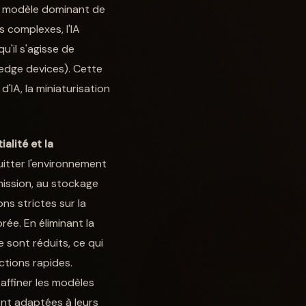
 le modèle dominant de
s complexes, l'IA
u'il s'agisse de
(edge devices). Cette
'IA, la miniaturisation
alité et la
itter l'environnement
nsmission, au stockage
ns strictes sur la
ée. En éliminant la
 sont réduits, ce qui
ctions rapides.
 affiner les modèles
ent adaptées à leurs