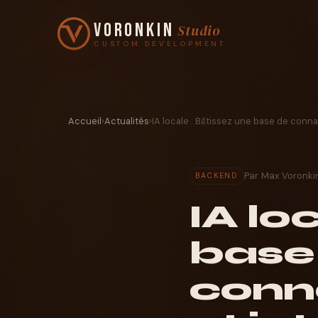
Voronkin
Studio
CUSTOM DEVELOPMENT
Accueil
›
Actualités
›
IA locale : Bâtissez une base de conna
Par Max Voronki
BACKEND
IA lo
base
conn