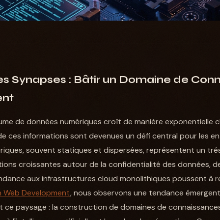
es Synapses : Bâtir un Domaine de Con
ent
ume de données numériques croît de manière exponentielle c
 de ces informations sont devenues un défi central pour les e
ériques, souvent statiques et dispersées, représentent un trés
ions croissantes autour de la confidentialité des données, d
ndance aux infrastructures cloud monolithiques poussent à 
n Web Development
, nous observons une tendance émergent
 ce paysage : la construction de domaines de connaissances i