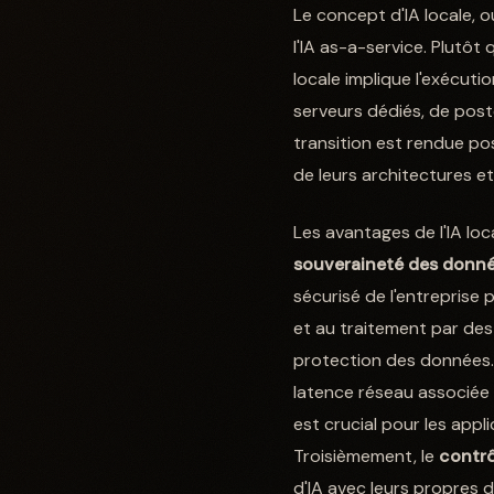
Le concept d'IA locale, 
l'IA as-a-service. Plutôt
locale implique l'exécuti
serveurs dédiés, de post
transition est rendue pos
de leurs architectures et
Les avantages de l'IA loc
souveraineté des donn
sécurisé de l'entreprise p
et au traitement par des 
protection des données
latence réseau associée 
est crucial pour les app
Troisièmement, le
contrô
d'IA avec leurs propres 