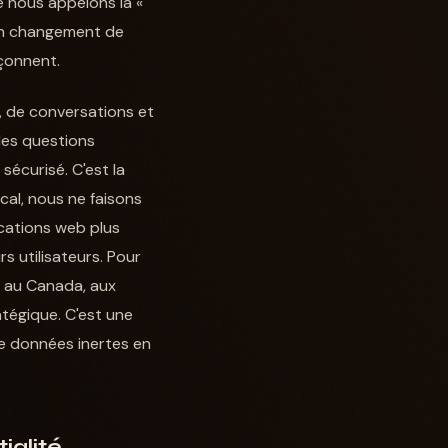
e nous appelons la «
 un changement de
çonnent.
 de conversations et
des questions
sécurisé. C'est la
ocal, nous ne faisons
ications web plus
s utilisateurs. Pour
s au Canada, aux
atégique. C'est une
e données inertes en
ialité