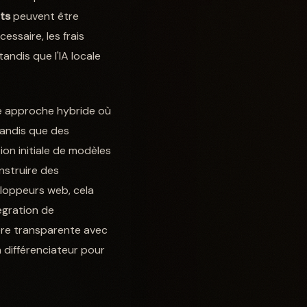
ts
peuvent être
essaire, les frais
andis que l'IA locale
une approche hybride où
tandis que des
ion initiale de modèles
nstruire des
eloppeurs web, cela
égration de
ière transparente avec
 différenciateur pour