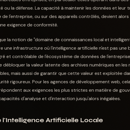
é ou la défense. La capacité à maintenir les données et leur t
re de l'entreprise, ou sur des appareils contrôlés, devient alor
une exigence de conformité.
ue la notion de "domaine de connaissances local et intelligen
re une infrastructure où l'intelligence artificielle n'est pas une
ré et contrôlable de l'écosystème de données de l'entrepris
 débloquer la valeur latente des archives numériques en les
es, mais aussi de garantir que cette valeur est exploitée d
urité rigoureux. Pour les agences de développement web, cela 
ui répondent aux exigences les plus strictes en matière de go
apacités d'analyse et d'interaction jusqu'alors inégalées.
'Intelligence Artificielle Locale