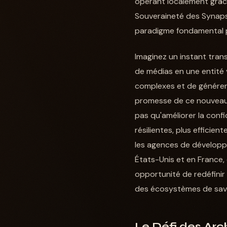
opérant localement grâce 
Souveraineté des Synaps
paradigme fondamental p
Imaginez un instant tra
de médias en une entité
complexes et de générer d
promesse de ce nouveau mo
pas qu'améliorer la confi
résilientes, plus efficie
les agences de développ
États-Unis et en France, 
opportunité de redéfinir
des écosystèmes de sav
Le Défi des Arch