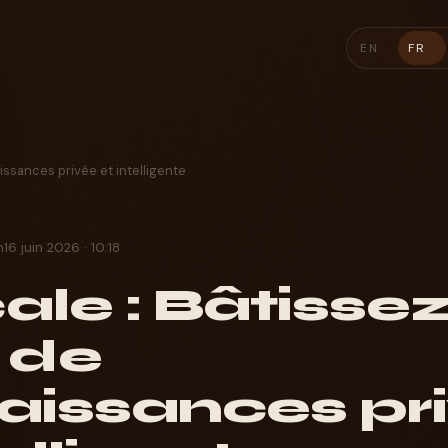
EN
FR
issances privée et intelligente
n
16 juin 2026 · 10:18
cale : Bâtisse
 de
aissances pr