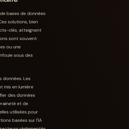
r de bases de données
es solutions, bien
ots-clés, atteignent
tions sont souvent
ises ou une
enfouie sous des
es données. Les
t mis en lumière
nfier des données
eraineté et de
les utilisées pour
tions basées sur l'IA
s secteurs réglementés