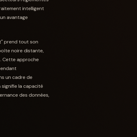
raitement intelligent
s un avantage
t" prend tout son
 boîte noire distante,
e. Cette approche
 rendant
ans un cadre de
signifie la capacité
uvernance des données,