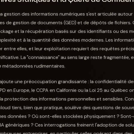
a gestion des informations numériques s'est articulée autou
mes de gestion de documents (GED) et de dépôts de fichiers. C
ckage et la récupération basés sur des identifiants ou des m
complexité et à la quantité des données modernes. Les informa
lier entre elles, et leur exploitation requiert des requêtes préc
nificative. La "connaissance" au sens large reste fragmentée, 
de métadonnées rudimentaires.
ajoute une préoccupation grandissante : la confidentialité d
D en Europe, le CCPA en Californie ou la Loi 25 au Québec on
 la protection des informations personnelles et sensibles. Co
cloud tiers, bien que pratique, soulève des questions de souv
mes données ? Où sont-elles stockées physiquement ? Sont-el
A génériques ? Ces interrogations freinent l'adoption de solu
mbreuses entreprises, en particulier celles opérant dans de