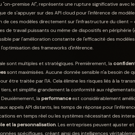
ou "on-premise AI", représente une rupture significative avec
 que de s'appuyer sur des API cloud pour l'inférence de modèle
on de ces modèles directement sur l'infrastructure du client – q
es de travail puissants ou même de dispositifs en périphérie 
sible par l'amélioration constante de l'efficacité des modèles d
 l'optimisation des frameworks d'inférence.
ale sont multiples et stratégiques. Premièrement, la
confidenti
ées
sont maximisées. Aucune donnée sensible n'a besoin de qu
our être traitée par l'IA. Cela élimine les risques liés à la tra
tiers, et simplifie grandement la conformité aux réglementatio
. Deuxièmement, la
performance
est considérablement amélior
aux appels API distants, les temps de réponse pour l'inférence
lications en temps réel ou les systèmes nécessitant des intera
le et la personnalisation
. Les entreprises peuvent ajuster et
données spécifiques, créant ainsi des intelligences véritablem