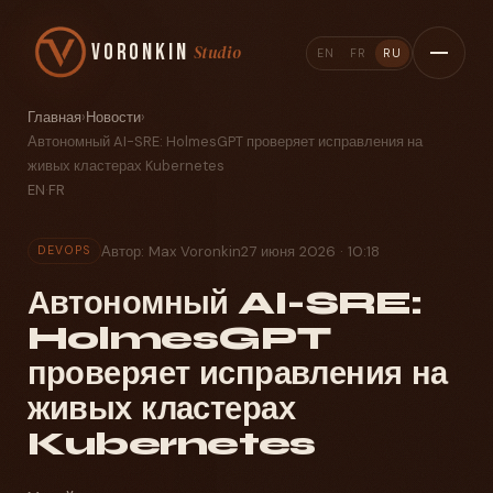
Voronkin
Studio
EN
FR
RU
Главная
›
Новости
›
Автономный AI-SRE: HolmesGPT проверяет исправления на
живых кластерах Kubernetes
EN
·
FR
Автор: Max Voronkin
27 июня 2026 · 10:18
DEVOPS
Автономный AI-SRE:
HolmesGPT
проверяет исправления на
живых кластерах
Kubernetes