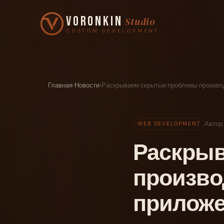
Voronkin
Studio
CUSTOM DEVELOPMENT
Главная
›
Новости
›
Раскрываем скрытые проблемы произво
Автор
WEB DEVELOPMENT
Раскры
произво
прилож