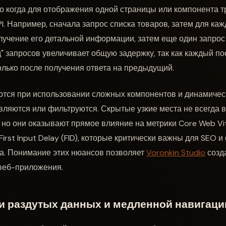
о когда для отображения одной страницы или компонента т
I. Например, сначала запрос списка товаров, затем для каж
лучение его детальной информации, затем еще один запрос
д" запросов увеличивает общую задержку, так как каждый 
лько после получения ответа на предыдущий.
ются при использовании сложных компонентов и динамическ
ляются или фильтруются. Скрытые узкие места не всегда 
но они оказывают прямое влияние на метрики Core Web Vital
 First Input Delay (FID), которые критически важны для SEO 
та. Понимание этих нюансов позволяет
Voronkin Studio
созд
веб-приложения.
 раздутых данных и медленной навигаци