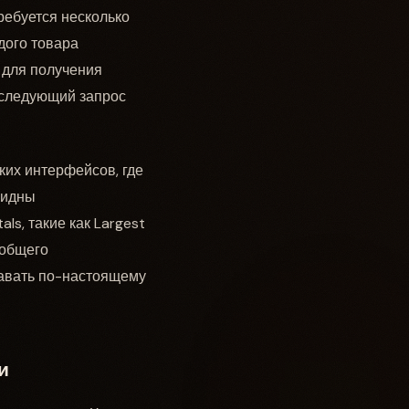
ребуется несколько
дого товара
 для получения
последующий запрос
их интерфейсов, где
видны
s, такие как Largest
и общего
авать по-настоящему
и