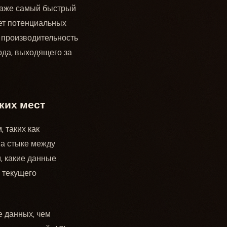
даже самый быстрый
яет потенциальных
 производительность
хода, выходящего за
ких мест
 таких как
а стыке между
, какие данные
 текущего
е данных, чем