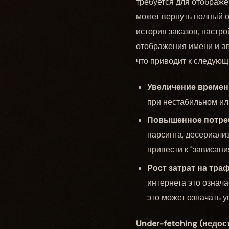
требуется для отображен
может вернуть полный об
история заказов, настр
отображения имени и ав
что приводит к следующ
Увеличение времени
при нестабильном ил
Повышенное потреб
парсинга, десериали
привести к "зависани
Рост затрат на траф
интернета это означ
это может означать у
Under-fetching (недо