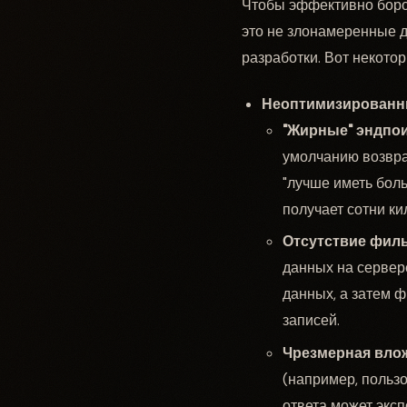
Чтобы эффективно борот
это не злонамеренные д
разработки. Вот некото
Неоптимизированн
"Жирные" эндпо
умолчанию возвра
"лучше иметь боль
получает сотни ки
Отсутствие филь
данных на сервер
данных, а затем ф
записей.
Чрезмерная вло
(например, пользо
ответа может эксп