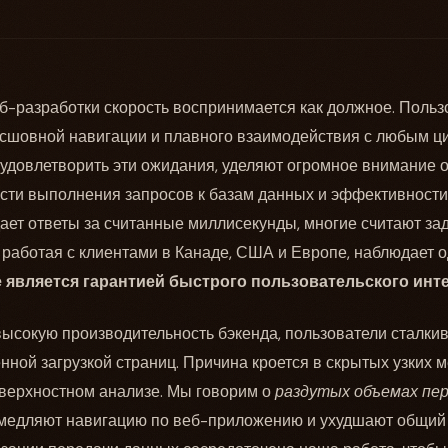
б-разработки скорость воспринимается как должное. Поль
бесшовной навигации и плавного взаимодействия с любым 
 удовлетворить эти ожидания, уделяют огромное внимание 
ости выполнения запросов к базам данных и эффективности 
дает ответы за считанные миллисекунды, многие считают за
, работая с клиентами в Канаде, США и Европе, наблюдает од
е является гарантией быстрого пользовательского ин
высокую производительность бэкенда, пользователи сталки
нной загрузкой страниц. Причина кроется в скрытых узких м
оверхностном анализе. Мы говорим о
раздутых объемах пе
амедляют навигацию по веб-приложению и ухудшают общий