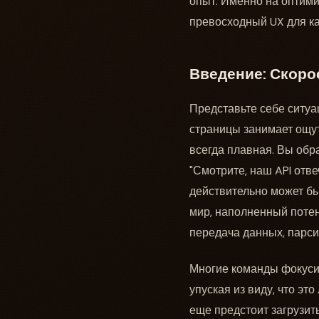
опыт. Именно на оптими
превосходный UX для ка
Введение: Скорос
Представьте себе ситуа
страницы занимает ощут
всегда плавная. Вы обр
"Смотрите, наш API отве
действительно может б
мир, наполненный поте
передача данных, парси
Многие команды фокусир
упуская из виду, что эт
еще предстоит загрузить