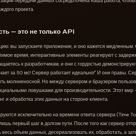
зации передачи данных сосредоточена наша работа, чтобы
ждого проекта.
ть — это не только API
цию: вы запускаете приложение, и оно кажется медленным.
имое время, интерактивные элементы реагируют с задержко
ащаетесь к разработчикам, и они с гордостью демонстрируют
чает за 50 мс! Сервер работает идеально!" И они правы. Се
ыть молниеносной. Но между сервером и браузером пользо
нциальными ловушками для производительности. Этот мир 
нг и обработка этих данных на стороне клиента.
уются исключительно на времени ответа сервера (Time To Fi
о лишь первый шаг в долгом пути. После того как сервер отп
 весь объем данных, десериализовать их, обработать, а за