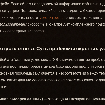
рфейс. Если объем передаваемой информации избыточен, 
и ситуацию. Пользовательский опыт страдает, а бизнес тер
ции и медлительности.
voronkin.com
понимает, что истинная
пользователем скорость
, и она требует комплексного под
ции серверных запросов.
строго ответа: Суть проблемы скрытых уз
ой эти "скрытые узкие места"? В отличие от явных проблем,
 или неоптимизированный код бэкенда, они проявляются н
сновная проблема заключается в несоответствии между тем
 тем, какие данные
действительно необходимы
клиенту для
твия.
очная выборка данных)
— это когда API возвращает больш