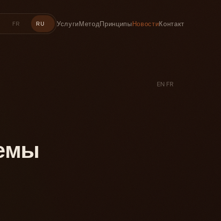
Услуги
Метод
Принципы
Новости
Контакт
FR
RU
EN
·
FR
емы