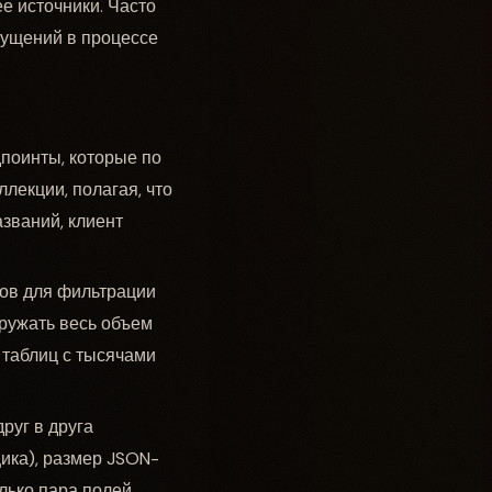
е источники. Часто
пущений в процессе
поинты, которые по
екции, полагая, что
азваний, клиент
мов для фильтрации
гружать весь объем
 таблиц с тысячами
руг в друга
щика), размер JSON-
лько пара полей.