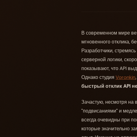
В современном мире ве
мгновенного отклика, 
Разработчики, стремясь
серверной логики, скор
показывают, что API вы
Однако студия
Voronkin
быстрый отклик API н
Зачастую, несмотря на 
"подвисаниями" и медле
всегда очевидны при п
которые значительно з