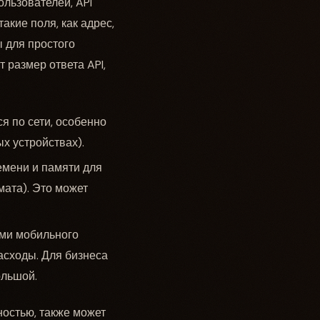
ользователей, API
акие поля, как адрес,
ы для простого
 размер ответа API,
я по сети, особенно
х устройствах).
емени и памяти для
мата). Это может
ми мобильного
асходы. Для бизнеса
ольшой.
ностью, также может