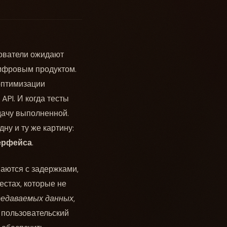
зователи ожидают
цифровым продуктом.
оптимизации
API. И когда тесты
дачу выполненной.
ну и ту же картину:
терфейса
.
ваются с задержками,
естах, которые не
редаваемых данных
,
 пользовательский