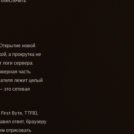
 обеспечить
 Открытие новой
й, а прокрутка не
 логи сервера:
рверная часть
вателя лежит целый
— это сетевая
rst Byte, TTFB),
равил ответ, браузеру
тем отрисовать