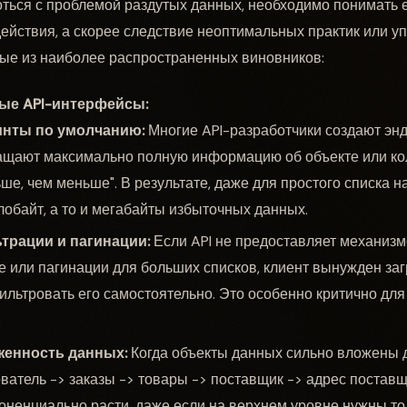
ься с проблемой раздутых данных, необходимо понимать е
ействия, а скорее следствие неоптимальных практик или у
рые из наиболее распространенных виновников:
ые API-интерфейсы:
инты по умолчанию:
Многие API-разработчики создают энд
щают максимально полную информацию об объекте или колл
ше, чем меньше". В результате, даже для простого списка н
лобайт, а то и мегабайты избыточных данных.
трации и пагинации:
Если API не предоставляет механиз
е или пагинации для больших списков, клиент вынужден за
ильтровать его самостоятельно. Это особенно критично для
женность данных:
Когда объекты данных сильно вложены д
ватель -> заказы -> товары -> поставщик -> адрес постав
оненциально расти, даже если на верхнем уровне нужны то