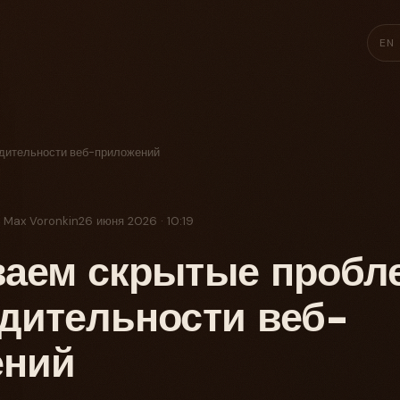
EN
дительности веб-приложений
: Max Voronkin
26 июня 2026 · 10:19
ваем скрытые пробл
дительности веб-
ений