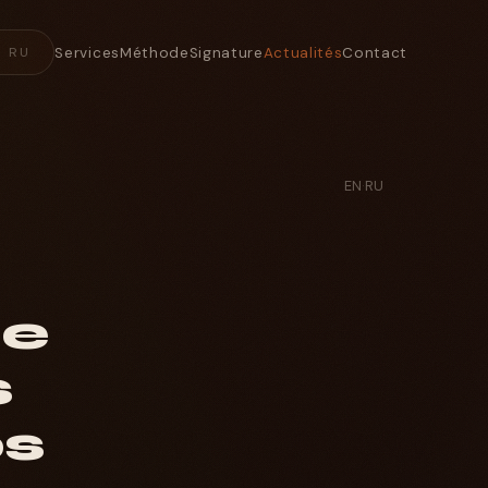
Services
Méthode
Signature
Actualités
Contact
RU
EN
·
RU
ue
s
os