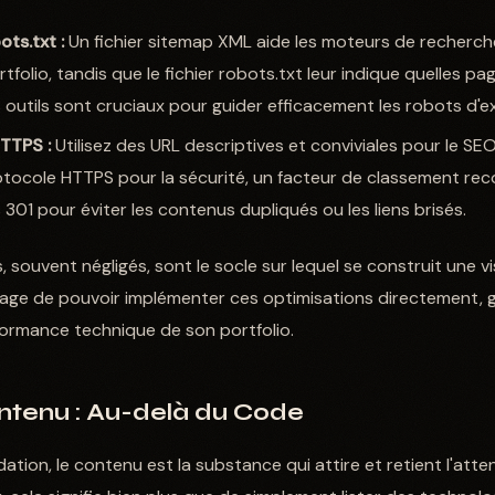
ts.txt :
Un fichier sitemap XML aide les moteurs de recherch
tfolio, tandis que le fichier robots.txt leur indique quelles pa
s outils sont cruciaux pour guider efficacement les robots d'e
TTPS :
Utilisez des URL descriptives et conviviales pour le S
 protocole HTTPS pour la sécurité, un facteur de classement re
 301 pour éviter les contenus dupliqués ou les liens brisés.
souvent négligés, sont le socle sur lequel se construit une vi
age de pouvoir implémenter ces optimisations directement, g
rformance technique de son portfolio.
ntenu : Au-delà du Code
dation, le contenu est la substance qui attire et retient l'atte