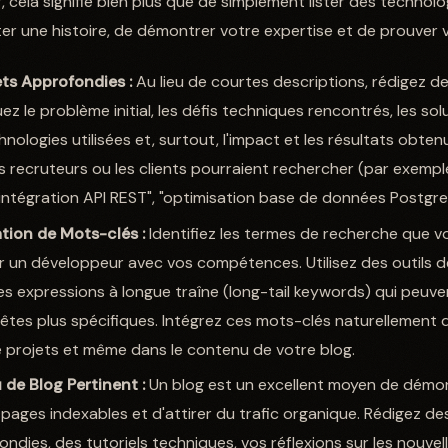
 cela signifie bien plus que de simplement lister des technolo
nter une histoire, de démontrer votre expertise et de prouver v
ets Approfondies :
Au lieu de courtes descriptions, rédigez de
ez le problème initial, les défis techniques rencontrés, les so
nologies utilisées et, surtout, l'impact et les résultats obten
es recruteurs ou les clients pourraient rechercher (par exemp
ntégration API REST", "optimisation base de données Postgre
tion de Mots-clés :
Identifiez les termes de recherche que vo
ver un développeur avec vos compétences. Utilisez des outils
es expressions à longue traîne (long-tail keywords) qui peuve
êtes plus spécifiques. Intégrez ces mots-clés naturellement d
de projets et même dans le contenu de votre blog.
de Blog Pertinent :
Un blog est un excellent moyen de démon
pages indexables et d'attirer du trafic organique. Rédigez des
ndies, des tutoriels techniques, vos réflexions sur les nouvel