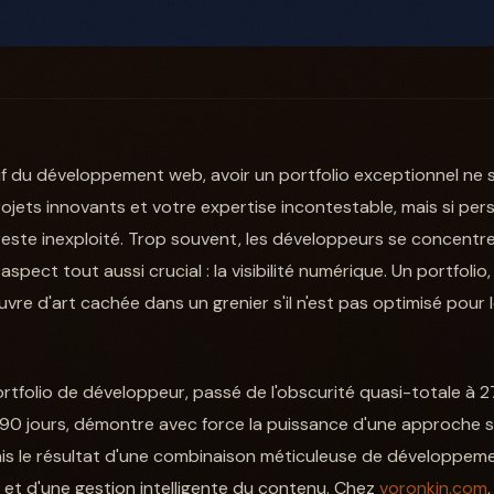
 du développement web, avoir un portfolio exceptionnel ne su
rojets innovants et votre expertise incontestable, mais si pe
reste inexploité. Trop souvent, les développeurs se concentre
pect tout aussi crucial : la visibilité numérique. Un portfolio, a
re d'art cachée dans un grenier s'il n'est pas optimisé pour
portfolio de développeur, passé de l'obscurité quasi-totale à
0 jours, démontre avec force la puissance d'une approche st
mais le résultat d'une combinaison méticuleuse de développem
et d'une gestion intelligente du contenu. Chez
voronkin.com