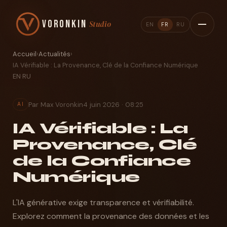
Voronkin
Studio
EN
FR
RU
Accueil
›
Actualités
›
IA Vérifiable : La Provenance, Clé de la Confiance Numérique
EN
·
RU
Par Max Voronkin
4 juin 2026 · 08:25
AI
IA Vérifiable : La
Provenance, Clé
de la Confiance
Numérique
L'IA générative exige transparence et vérifiabilité.
Explorez comment la provenance des données et les