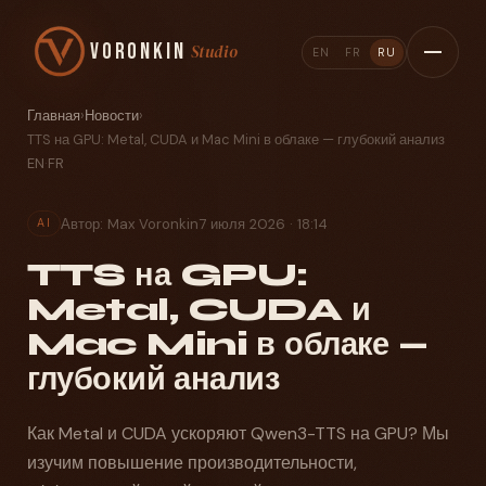
Voronkin
Studio
EN
FR
RU
Главная
›
Новости
›
TTS на GPU: Metal, CUDA и Mac Mini в облаке — глубокий анализ
EN
·
FR
Автор: Max Voronkin
7 июля 2026 · 18:14
AI
TTS на GPU:
Metal, CUDA и
Mac Mini в облаке —
глубокий анализ
Как Metal и CUDA ускоряют Qwen3-TTS на GPU? Мы
изучим повышение производительности,