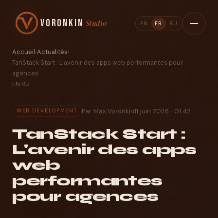
Voronkin
Studio
EN
FR
RU
Accueil
›
Actualités
›
TanStack Start : L'avenir des apps web performantes pour
agences
EN
·
RU
Par Max Voronkin
11 juin 2026 · 01:42
WEB DEVELOPMENT
TanStack Start :
L'avenir des apps
web
performantes
pour agences