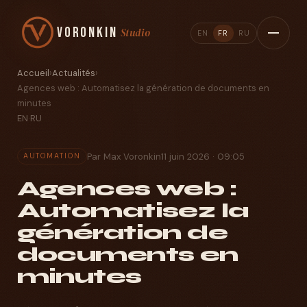
Voronkin
Studio
EN
FR
RU
Accueil
›
Actualités
›
Agences web : Automatisez la génération de documents en
minutes
EN
·
RU
Par Max Voronkin
11 juin 2026 · 09:05
AUTOMATION
Agences web :
Automatisez la
génération de
documents en
minutes