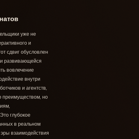
натов
ельщики уже не
ерактивного и
тот сдвиг обусловлен
 и развивающейся
ить вовлечение
одействие внутри
отчиков и агентств,
то преимуществом, но
иям,
Это глубокое
анных в реальном
 эры взаимодействия