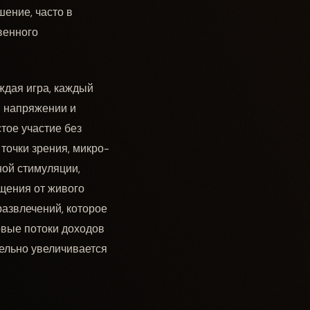
ение, часто в
венного
ждая игра, каждый
в напряжении и
стое участие без
точки зрения, микро-
ной стимуляции,
щения от живого
азвлечений, которое
овые потоки доходов
тельно увеличивается