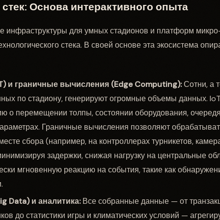
 стек: Основа интерактивного опыта
е инфраструктуры для умных стадионов и платформ микро-
ехнологического стека. В своей основе эта экосистема опи
T) и граничные вычисления (Edge Computing):
Сотни, а 
нных по стадиону, генерируют огромные объемы данных. Io
 о перемещении толпы, состоянии оборудования, очередях
параметрах. Граничные вычисления позволяют обрабатыват
месте сбора (например, на контроллерах турникетов, каме
 минимизируя задержки, снижая нагрузку на центральные о
ески мгновенную реакцию на события, такие как обнаруже
.
g Data) и аналитика:
Все собранные данные — от транзакц
ов до статистики игры и климатических условий — агрегиру