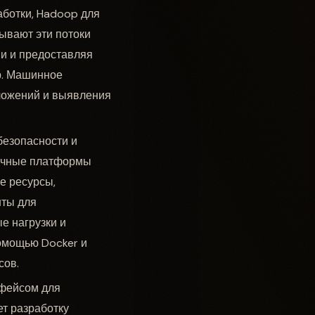
аботки, Hadoop для
ывают эти потоки
ии и предоставляя
р. Машинное
дложений и выявления
безопасности и
лачные платформы
е ресурсы,
нты для
е нагрузки и
омощью Docker и
сов.
фейсом для
ет разработку