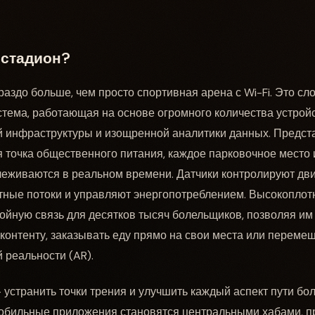
 стадион?
аздо больше, чем просто спортивная арена с Wi-Fi. Это сл
тема, работающая на основе огромного количества устрой
ой инфраструктуры и изощренной аналитики данных. Представ
я точка общественного питания, каждое парковочное место 
еживаются в реальном времени. Датчики контролируют дв
ные потоки и управляют энергопотреблением. Высокоплотн
йную связь для десятков тысяч болельщиков, позволяя им 
онтенту, заказывать еду прямо на свои места или перемещ
 реальности (AR).
 устранить точки трения и улучшить каждый аспект пути бол
Мобильные приложения становятся центральными хабами, п