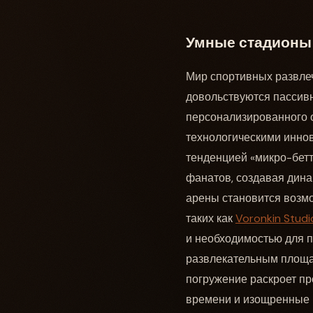
Умные стадионы 
Мир спортивных развле
довольствуются пассивн
персонализированного о
технологическими инно
тенденцией «микро-бетт
фанатов, создавая дина
арены становится возмо
таких как
Voronkin Studi
и необходимостью для 
развлекательным площа
погружение раскроет пр
времени и изощренные 