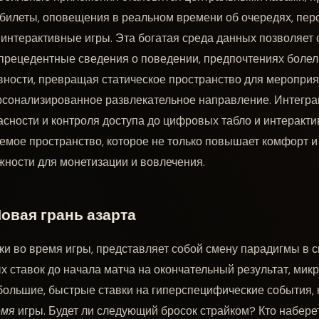
 билеты, оповещения в реальном времени об очередях, пе
 интерактивные игры. Эта богатая среда данных позволяет
спрецедентные сведения о поведении, предпочтениях боле
ности, превращая статическое пространство для мероприя
рсонализированное развлекательное направление. Интегра
пасности и контроля доступа до цифровых табло и интеракт
емое пространство, которое не только повышает комфорт и 
ности для монетизации и вовлечения.
овая грань азарта
вки во время игры, представляет собой смену парадигмы в с
х ставок до начала матча на окончательный результат, мик
большие, быстрые ставки на гиперспецифические события,
емя
игры. Будет ли следующий бросок страйком? Кто набер