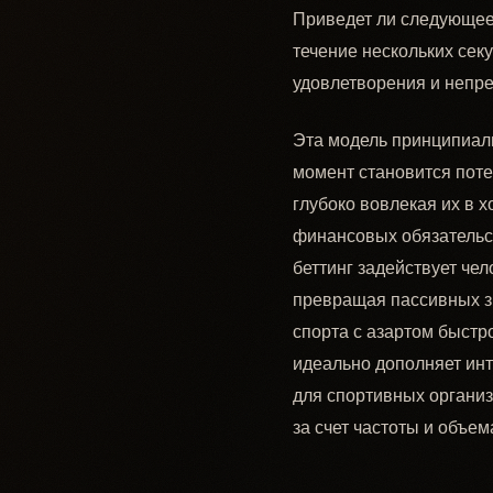
Приведет ли следующее 
течение нескольких сек
удовлетворения и непр
Эта модель принципиаль
момент становится поте
глубоко вовлекая их в х
финансовых обязательст
беттинг задействует че
превращая пассивных зр
спорта с азартом быстр
идеально дополняет инт
для спортивных организ
за счет частоты и объем