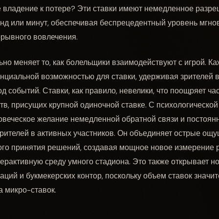
владение к потере? Эти ставки имеют немедленное разреш
унд или минут, обеспечивая беспрецедентный уровень мгно
ерывного вовлечения.
но меняет то, как болельщики взаимодействуют с игрой. Ка
нциальной возможностью для ставки, удерживая зрителей 
од событий. Ставки, как правило, невелики, что поощряет ча
в, присущих крупной одиночной ставке. С психологической 
ловеческое желание немедленной обратной связи и постоян
ителей в активных участников. Он объединяет острые ощу
ого принятия решений, создавая мощное новое измерение р
ерактивную среду умного стадиона. Это также открывает н
аций и букмекерских контор, поскольку объем ставок значи
а микро-ставок.