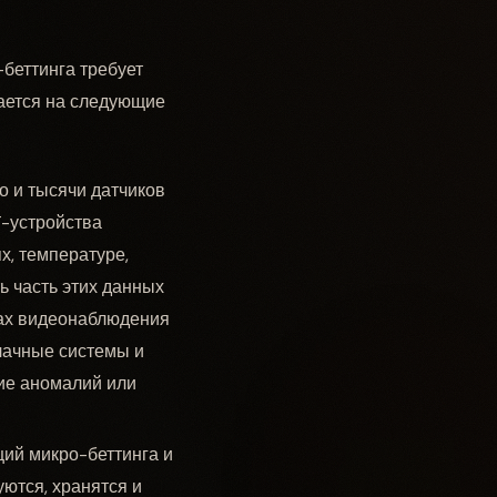
беттинга требует
рается на следующие
то и тысячи датчиков
T-устройства
, температуре,
ь часть этих данных
рах видеонаблюдения
блачные системы и
ние аномалий или
ий микро-беттинга и
ются, хранятся и