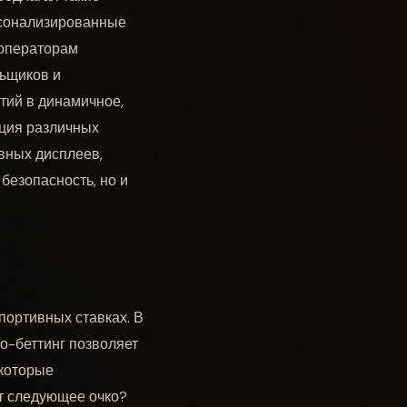
рсонализированные
 операторам
льщиков и
тий в динамичное,
ция различных
ивных дисплеев,
безопасность, но и
портивных ставках. В
ро-беттинг позволяет
 которые
ет следующее очко?