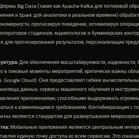
формы Big Data (такие как Apache Kafka для потоковой обр
нения и Spark для аналитики в реальном времени) обрабат
ономерности, прогнозируя поведение, оптимизируя операц
операторов стадионов, маркетологов и букмекерских конто
я для прогнозирования результатов, персонализации пре
уктура:
Для обеспечения масштабируемости, надежности, 
но в пиковые моменты мероприятий, критически важны об
re, Google Cloud). Они предоставляют гибкие вычислительны
нилища данных, сервисы машинного обучения и инструме
равления приложениями, способными выдерживать огромны
ваться к изменяющимся требованиям. Контейнеризация с п
netes являются стандартом для развертывания микросерви
тка:
Мобильные приложения являются центральным интер
тавляя единую точку доступа ко всем сервисам. Это означа