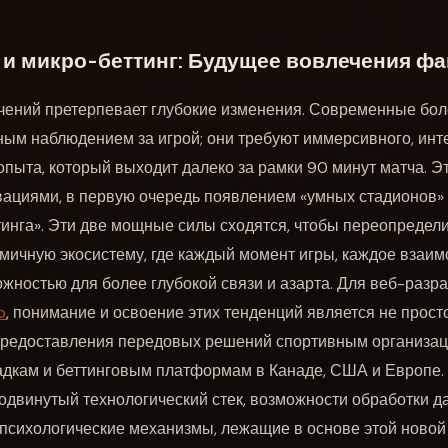
и микро-беттинг: Будущее вовлечения фа
чений претерпевает глубокие изменения. Современные бол
ым наблюдением за игрой; они требуют иммерсивного, инт
пыта, который выходит далеко за рамки 90 минут матча. Э
вациями, в первую очередь появлением «умных стадионов»
инга». Эти две мощные силы сходятся, чтобы переопредел
мичную экосистему, где каждый момент игры, каждое взаим
жностью для более глубокой связи и азарта. Для веб-разраб
o
, понимание и освоение этих тенденций является не прос
предоставления передовых решений спортивным организац
дкам и беттинговым платформам в Канаде, США и Европе. 
одвинутый технологический стек, возможности обработки д
психологические механизмы, лежащие в основе этой новой