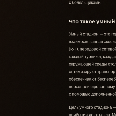
с болельщиками.
Что такое умный
Умный стадион — это гор
взаимосвязанная экосис
(IoT), передовой сетев
каждый турникет, кажда
окружающей среды отсл
оптимизируют транспорт
обеспечивают бесперебо
персонализированному к
с помощью дополненной
Цель умного стадиона —
прибытия до отъезда. 