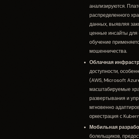
анализируются. Плат
распределенного хра
данных, выявляя зак
ценные инсайты для 
обучение применяетс
мошенничества.
Облачная инфрастр
доступности, особен
(AWS, Microsoft Azu
масштабируемые хра
развертывания и уп
мгновенно адаптиро
оркестрация с Kuber
Мобильная разрабо
болельщиков, предос