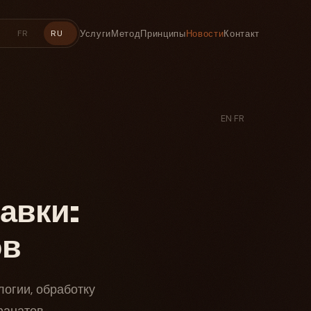
Услуги
Метод
Принципы
Новости
Контакт
FR
RU
EN
·
FR
авки:
ов
огии, обработку
фанатов.