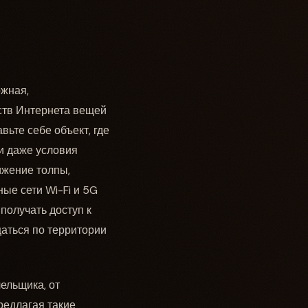
ожная,
ств Интернета вещей
ьте себе объект, где
и даже условия
ижение толпы,
ые сети Wi-Fi и 5G
получать доступ к
аться по территории
ельщика, от
редлагая такие