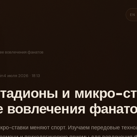
EN
ее вовлечения фанатов
in
4 июля 2026 · 18:13
тадионы и микро-ст
 вовлечения фанат
кро-ставки меняют спорт. Изучаем передовые технол
ремени и психологические приемы для вовлечения 