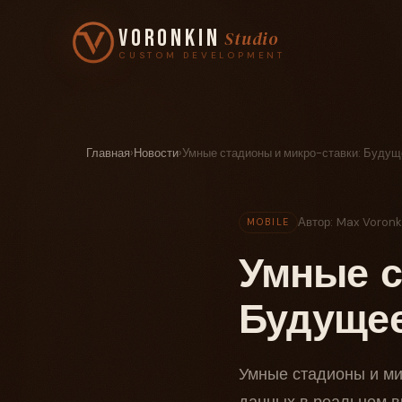
Voronkin
Studio
CUSTOM DEVELOPMENT
Главная
›
Новости
›
Умные стадионы и микро-ставки: Будущ
Автор: Max Voronk
MOBILE
Умные с
Будущее
Умные стадионы и ми
данных в реальном в