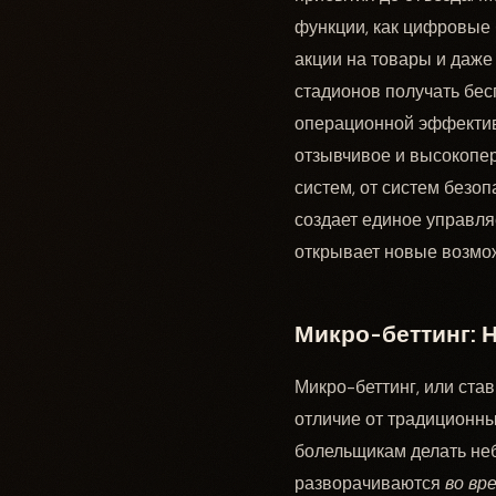
функции, как цифровые
акции на товары и даже
стадионов получать бе
операционной эффектив
отзывчивое и высокопе
систем, от систем безо
создает единое управля
открывает новые возмож
Микро-беттинг: Н
Микро-беттинг, или ста
отличие от традиционны
болельщикам делать не
разворачиваются
во вр