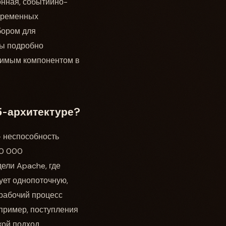
онная, событийно-
овременных
бором для
мы подробно
нимым компонентом в
б-архитектуре?
– неспособность
10 000
ели Apache, где
ует однопоточную,
 рабочий процесс
пример, поступления
кой подход