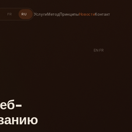
Услуги
Метод
Принципы
Новости
Контакт
FR
RU
EN
·
FR
еб-
ванию