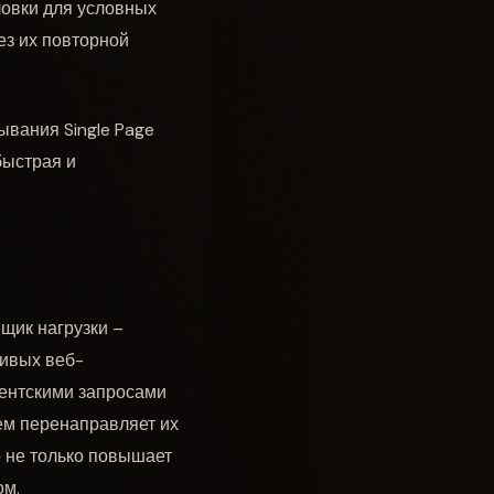
ловки для условных
ез их повторной
вания Single Page
быстрая и
щик нагрузки –
чивых веб-
иентскими запросами
ем перенаправляет их
о не только повышает
ом.