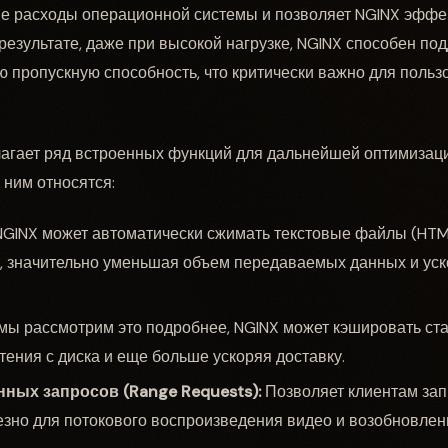
е расходы операционной системы и позволяет NGINX эффе
результате, даже при высокой нагрузке, NGINX способен по
ю пропускную способность, что критически важно для польз
лагает ряд встроенных функций для дальнейшей оптимизац
К ним относятся:
GINX может автоматически сжимать текстовые файлы (HTML
у, значительно уменьшая объем передаваемых данных и уск
мы рассмотрим это подробнее, NGINX может кэшировать ст
тения с диска и еще больше ускоряя доставку.
ных запросов (Range Requests):
Позволяет клиентам зап
езно для потокового воспроизведения видео и возобновлени