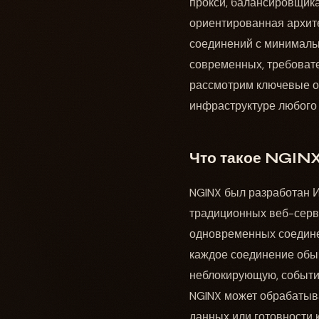
прокси, балансировщика
ориентированная архит
соединений с минималь
современных, требовате
рассмотрим ключевые о
инфраструктуре любого
Что такое NGINX
NGINX был разработан И
традиционных веб-серв
одновременных соединен
каждое соединение обыч
неблокирующую, событий
NGINX может обрабатыв
данных или готовности к