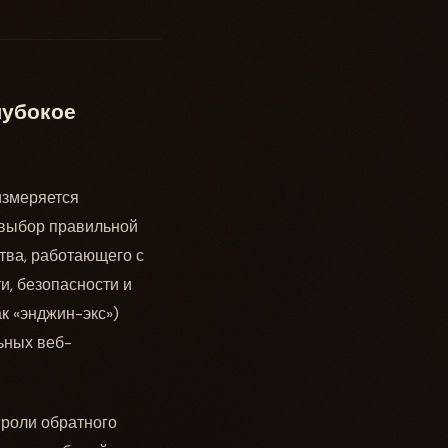
лубокое
измеряется
 выбор правильной
ства, работающего с
и, безопасности и
к «энджин-экс»)
ьных веб-
 роли обратного