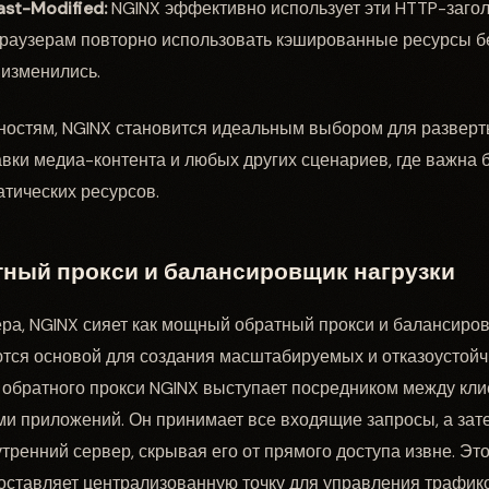
st-Modified:
NGINX эффективно использует эти HTTP-заго
браузерам повторно использовать кэшированные ресурсы б
е изменились.
ностям, NGINX становится идеальным выбором для разверты
тавки медиа-контента и любых других сценариев, где важна 
тических ресурсов.
ный прокси и балансировщик нагрузки
а, NGINX сияет как мощный обратный прокси и балансиров
ются основой для создания масштабируемых и отказоустой
 обратного прокси NGINX выступает посредником между кл
и приложений. Он принимает все входящие запросы, а зат
тренний сервер, скрывая его от прямого доступа извне. Эт
доставляет централизованную точку для управления трафик