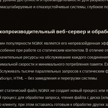
 масштабируемые и отказоустойчивые системы, глубокое п
опроизводительный веб-сервер и обрабо
чин популярности NGINX является его непревзойденная эф
собенно при работе со статическим контентом. В отличие от
значительные ресурсы на обслуживание каждого соединения
имальной скорости и минимального потребления памяти. Е
бслуживать тысячи параллельных запросов к статическим 
aScript, HTML – без замедления и перегрузки системы.
т статический файл, NGINX не создает новый процесс или п
 процесс для обработки запроса, чтения файла с диска (или
о клиенту, при этом оставаясь готовым к обработке других 