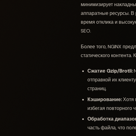
минимизирует накладны
аппаратные ресурсы. В 
время отклика и высоку
SEO.
Более того, NGINX пред
статического контента. 
Сжатие Gzip/Brotli:
N
отправкой их клиент
страниц.
Кэширование:
Хотя 
избегая повторного ч
Обработка диапазон
часть файла, что пол