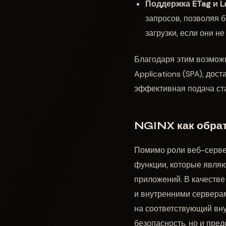
Поддержка ETag и La
запросов, позволяя 
загрузки, если они н
Благодаря этим возмож
Applications (SPA), дос
эффективная подача ста
NGINX как обрат
Помимо роли веб-сервер
функции, которые явля
приложений. В качестве
и внутренними серверам
на соответствующий вну
безопасность, но и пре