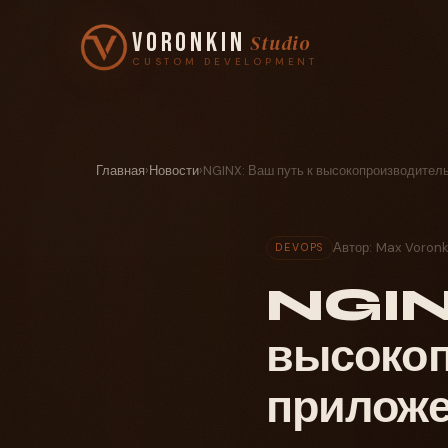
Voronkin
Studio
CUSTOM DEVELOPMENT
Главная
›
Новости
›
NGINX: Ваш путь к высокопроизводите
Автор: Max Voronk
DEVOPS
NGINX:
высоко
прилож