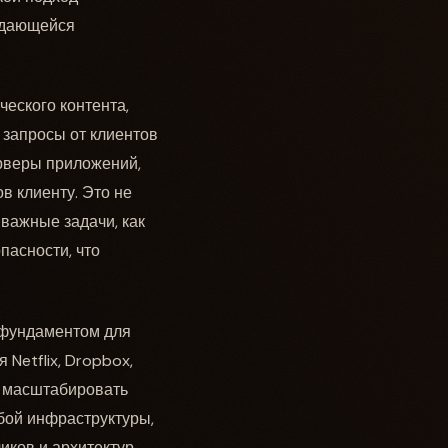
выдающейся
еского контента,
 запросы от клиентов
ерверы приложений,
ов клиенту. Это не
 важные задачи, как
пасности, что
 фундаментом для
Netflix, Dropbox,
, масштабировать
бой инфраструктуры,
ков и архитектур,