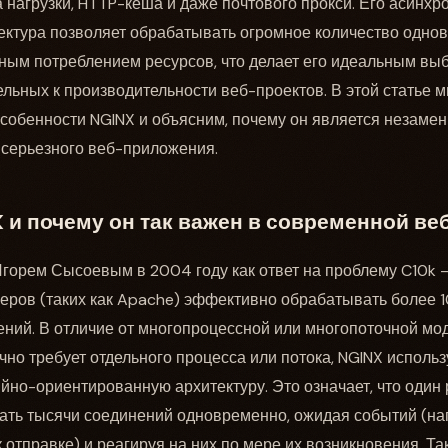
 нагрузки, HTTP-кеша и даже почтового прокси. Его асинхр
ектура позволяет обрабатывать огромное количество одн
ным потреблением ресурсов, что делает его идеальным вы
льных к производительности веб-проектов. В этой статье 
собенности NGINX и объясним, почему он является незаме
 серьезного веб-приложения.
 и почему он так важен в современной ве
горем Сысоевым в 2004 году как ответ на проблему C10k 
еров (таких как Apache) эффективно обрабатывать более 
ий. В отличие от многопроцессной или многопоточной мод
но требует отдельного процесса или потока, NGINX использ
но-ориентированную архитектуру. Это означает, что один
ать тысячи соединений одновременно, ожидая событий (на
 отправке) и реагируя на них по мере их возникновения. Та