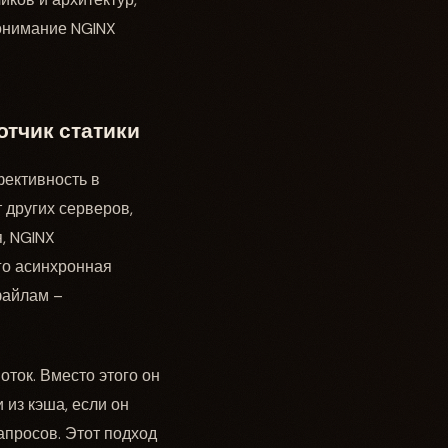
онимание NGINX
тчик статики
фективность в
 других серверов,
, NGINX
го асинхронная
файлам –
оток. Вместо этого он
 из кэша, если он
запросов. Этот подход