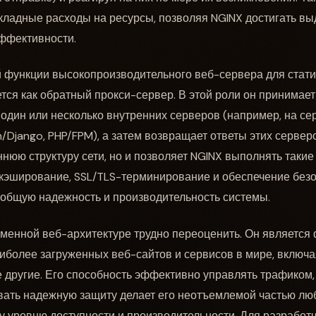
акладные расходы на ресурсы, позволяя NGINX достигать 
эффективности.
функции высокопроизводительного веб-сервера для статич
тся как обратный прокси-сервер. В этой роли он принимает
 один или несколько внутренних серверов (например, на с
on/Django, PHP/FPM), а затем возвращает ответы этих сервер
нюю структуру сети, но и позволяет NGINX выполнять такие
 кэширование, SSL/TLS-терминирование и обеспечение безо
общую надежность и производительность системы.
менной веб-архитектуре трудно переоценить. Он является
иболее загруженных веб-сайтов и сервисов в мире, включая 
 другие. Его способность эффективно управлять трафиком
вать надежную защиту делает его неотъемлемой частью лю
 уровню доступности и производительности. Для разработчи