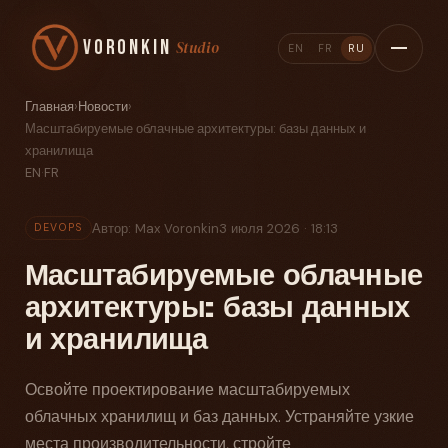
Voronkin
Studio
EN
FR
RU
Главная
›
Новости
›
Масштабируемые облачные архитектуры: базы данных и
хранилища
EN
·
FR
Автор: Max Voronkin
3 июля 2026 · 18:13
DEVOPS
Масштабируемые облачные
архитектуры: базы данных
и хранилища
Освойте проектирование масштабируемых
облачных хранилищ и баз данных. Устраняйте узкие
места производительности, стройте