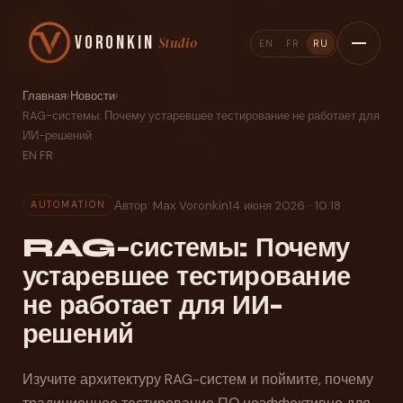
Voronkin
Studio
EN
FR
RU
Главная
›
Новости
›
RAG-системы: Почему устаревшее тестирование не работает для
ИИ-решений
EN
·
FR
Автор: Max Voronkin
14 июня 2026 · 10:18
AUTOMATION
RAG-системы: Почему
устаревшее тестирование
не работает для ИИ-
решений
Изучите архитектуру RAG-систем и поймите, почему