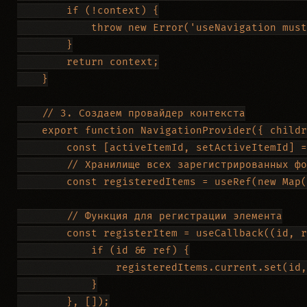
        if (!context) {

            throw new Error('useNavigation must
        }

        return context;

    }

    // 3. Создаем провайдер контекста

    export function NavigationProvider({ childr
        const [activeItemId, setActiveItemId] =
        // Хранилище всех зарегистрированных фо
        const registeredItems = useRef(new Map(
        // Функция для регистрации элемента

        const registerItem = useCallback((id, r
            if (id && ref) {

                registeredItems.current.set(id,
            }

        }, []);
