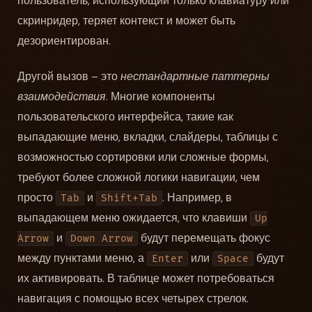
пользователь, использующий только клавиатуру или
скринридер, теряет контекст и может быть
дезориентирован.
Другой вызов – это
нестандартные паттерны
взаимодействия
. Многие компоненты
пользовательского интерфейса, такие как
выпадающие меню, вкладки, слайдеры, таблицы с
возможностью сортировки или сложные формы,
требуют более сложной логики навигации, чем
просто
и
. Например, в
Tab
Shift+Tab
выпадающем меню ожидается, что клавиши
Up
и
будут перемещать фокус
Arrow
Down Arrow
между пунктами меню, а
или
будут
Enter
Space
их активировать. В таблице может потребоваться
навигация с помощью всех четырех стрелок.