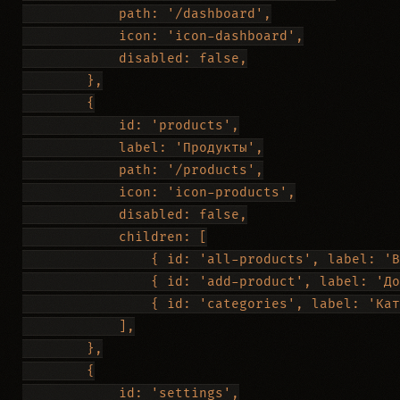
            path: '/dashboard',

            icon: 'icon-dashboard',

            disabled: false,

        },

        {

            id: 'products',

            label: 'Продукты',

            path: '/products',

            icon: 'icon-products',

            disabled: false,

            children: [

                { id: 'all-products', label: 'В
                { id: 'add-product', label: 'До
                { id: 'categories', label: 'Кат
            ],

        },

        {

            id: 'settings',
