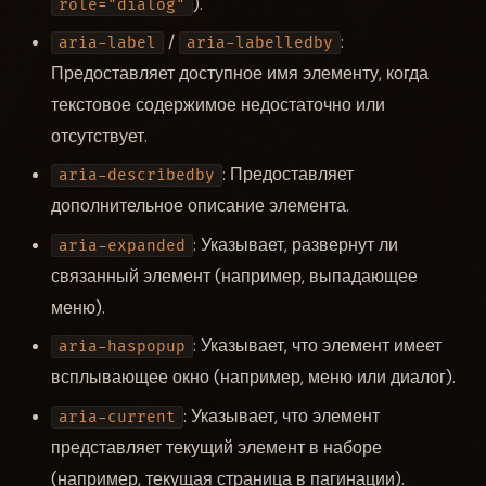
).
role="dialog"
/
:
aria-label
aria-labelledby
Предоставляет доступное имя элементу, когда
текстовое содержимое недостаточно или
отсутствует.
: Предоставляет
aria-describedby
дополнительное описание элемента.
: Указывает, развернут ли
aria-expanded
связанный элемент (например, выпадающее
меню).
: Указывает, что элемент имеет
aria-haspopup
всплывающее окно (например, меню или диалог).
: Указывает, что элемент
aria-current
представляет текущий элемент в наборе
(например, текущая страница в пагинации).