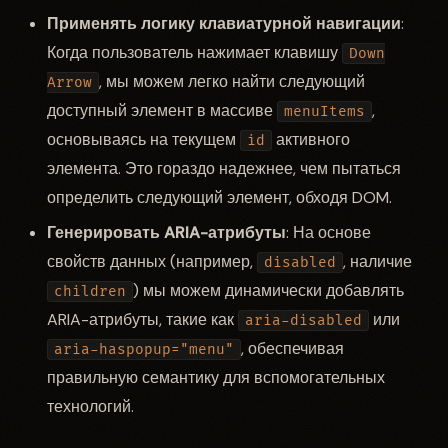
Применять логику клавиатурной навигации
:
Когда пользователь нажимает клавишу
Down
, мы можем легко найти следующий
Arrow
доступный элемент в массиве
,
menuItems
основываясь на текущем
активного
id
элемента. Это гораздо надежнее, чем пытаться
определить следующий элемент, обходя DOM.
Генерировать ARIA-атрибуты
: На основе
свойств данных (например,
, наличие
disabled
) мы можем динамически добавлять
children
ARIA-атрибуты, такие как
или
aria-disabled
, обеспечивая
aria-haspopup="menu"
правильную семантику для вспомогательных
технологий.