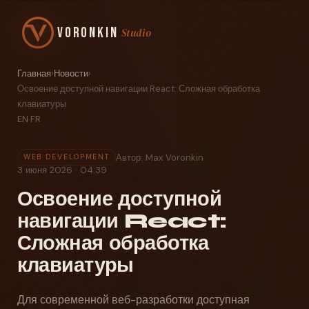
Voronkin
Studio
Главная
›
Новости
›
Освоение доступной навигации React: Сложная обработка
клавиатуры
EN
·
FR
Автор: Max Voronkin
WEB DEVELOPMENT
3 июня 2026 · 04:39
Освоение доступной
навигации React:
Сложная обработка
клавиатуры
Для современной веб-разработки доступная