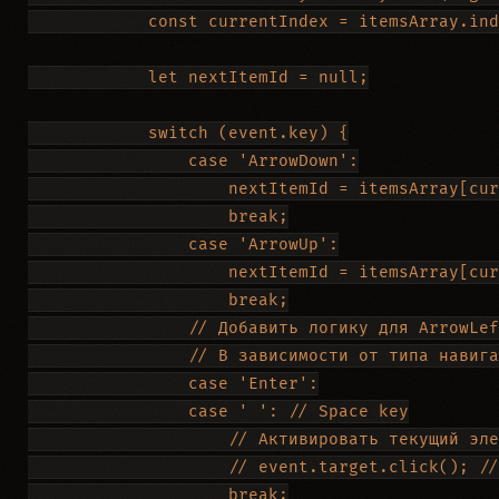
            const currentIndex = itemsArray.ind
            let nextItemId = null;

            switch (event.key) {

                case 'ArrowDown':

                    nextItemId = itemsArray[cur
                    break;

                case 'ArrowUp':

                    nextItemId = itemsArray[cur
                    break;

                // Добавить логику для ArrowLef
                // В зависимости от типа навига
                case 'Enter':

                case ' ': // Space key

                    // Активировать текущий эле
                    // event.target.click(); //
                    break;
