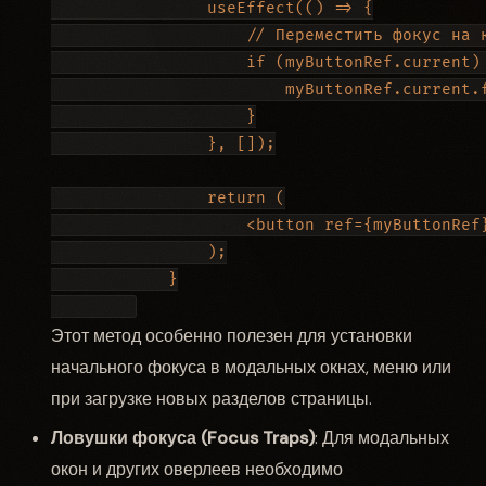
                useEffect(() => {

                    // Переместить фокус на к
                    if (myButtonRef.current) 
                        myButtonRef.current.f
                    }

                }, []);

                return (

                    <button ref={myButtonRef}
                );

            }

Этот метод особенно полезен для установки
начального фокуса в модальных окнах, меню или
при загрузке новых разделов страницы.
Ловушки фокуса (Focus Traps)
: Для модальных
окон и других оверлеев необходимо