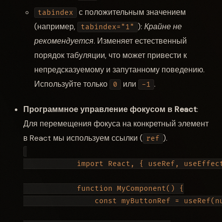
с положительным значением
tabindex
(например,
):
Крайне не
tabindex="1"
рекомендуется
. Изменяет естественный
порядок табуляции, что может привести к
непредсказуемому и запутанному поведению.
Используйте только
или
.
0
-1
Программное управление фокусом в React
:
Для перемещения фокуса на конкретный элемент
в React мы используем ссылки (
).
ref
            import React, { useRef, useEffect
            function MyComponent() {

                const myButtonRef = useRef(nu