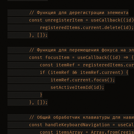
        // Функция для дерегистрации элемента

        const unregisterItem = useCallback((id)
            registeredItems.current.delete(id);

        }, []);

        // Функция для перемещения фокуса на эл
        const focusItem = useCallback((id) => {

            const itemRef = registeredItems.cur
            if (itemRef && itemRef.current) {

                itemRef.current.focus();

                setActiveItemId(id);

            }

        }, []);

        // Общий обработчик клавиатуры для нави
        const handleKeyboardNavigation = useCal
            const itemsArray = Array.from(regis