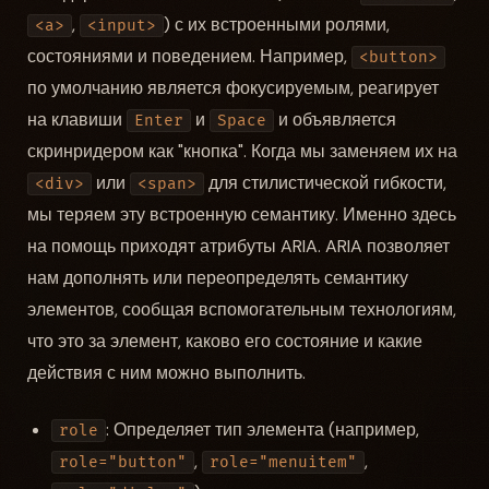
,
) с их встроенными ролями,
<a>
<input>
состояниями и поведением. Например,
<button>
по умолчанию является фокусируемым, реагирует
на клавиши
и
и объявляется
Enter
Space
скринридером как "кнопка". Когда мы заменяем их на
или
для стилистической гибкости,
<div>
<span>
мы теряем эту встроенную семантику. Именно здесь
на помощь приходят атрибуты ARIA. ARIA позволяет
нам дополнять или переопределять семантику
элементов, сообщая вспомогательным технологиям,
что это за элемент, каково его состояние и какие
действия с ним можно выполнить.
: Определяет тип элемента (например,
role
,
,
role="button"
role="menuitem"