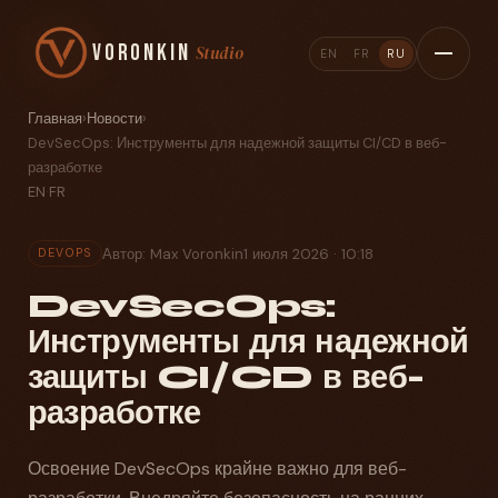
Voronkin
Studio
EN
FR
RU
Главная
›
Новости
›
DevSecOps: Инструменты для надежной защиты CI/CD в веб-
разработке
EN
·
FR
Автор: Max Voronkin
1 июля 2026 · 10:18
DEVOPS
DevSecOps:
Инструменты для надежной
защиты CI/CD в веб-
разработке
Освоение DevSecOps крайне важно для веб-