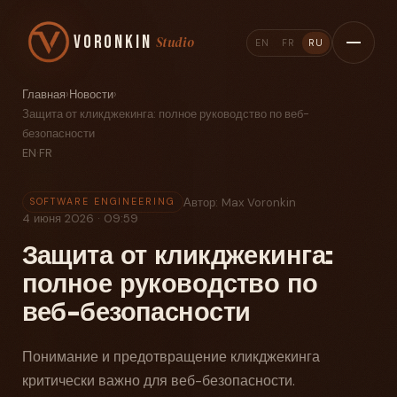
Voronkin
Studio
EN
FR
RU
Главная
›
Новости
›
Защита от кликджекинга: полное руководство по веб-
безопасности
EN
·
FR
Автор: Max Voronkin
SOFTWARE ENGINEERING
4 июня 2026 · 09:59
Защита от кликджекинга:
полное руководство по
веб-безопасности
Понимание и предотвращение кликджекинга
критически важно для веб-безопасности.