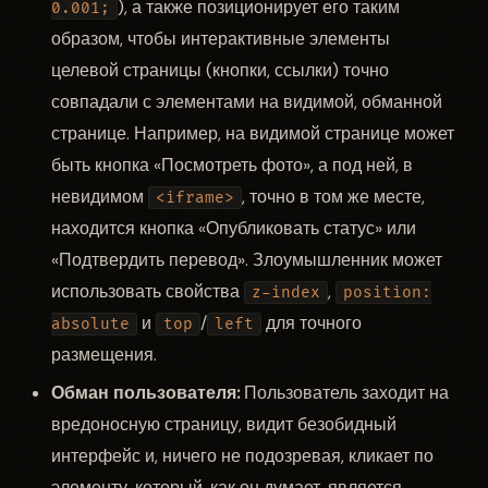
), а также позиционирует его таким
0.001;
образом, чтобы интерактивные элементы
целевой страницы (кнопки, ссылки) точно
совпадали с элементами на видимой, обманной
странице. Например, на видимой странице может
быть кнопка «Посмотреть фото», а под ней, в
невидимом
, точно в том же месте,
<iframe>
находится кнопка «Опубликовать статус» или
«Подтвердить перевод». Злоумышленник может
использовать свойства
,
z-index
position:
и
/
для точного
absolute
top
left
размещения.
Обман пользователя:
Пользователь заходит на
вредоносную страницу, видит безобидный
интерфейс и, ничего не подозревая, кликает по
элементу, который, как он думает, является