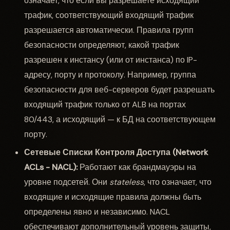
означает, что если вы разрешаете исходящий
трафик, соответствующий входящий трафик
разрешается автоматически. Правила групп
безопасности определяют, какой трафик
разрешен к инстансу (или от инстанса) по IP-
адресу, порту и протоколу. Например, группа
безопасности для веб-серверов будет разрешать
входящий трафик только от ALB на портах
80/443, а исходящий — к БД на соответствующем
порту.
Сетевые Списки Контроля Доступа (Network
ACLs - NACL):
Работают как брандмауэры на
уровне подсетей. Они
stateless
, что означает, что
входящие и исходящие правила должны быть
определены явно и независимо. NACL
обеспечивают дополнительный уровень защиты,