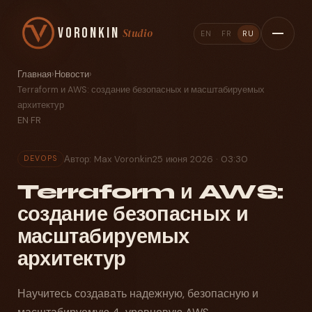
Voronkin
Studio
EN
FR
RU
Главная
›
Новости
›
Terraform и AWS: создание безопасных и масштабируемых
архитектур
EN
·
FR
Автор: Max Voronkin
25 июня 2026 · 03:30
DEVOPS
Terraform и AWS:
создание безопасных и
масштабируемых
архитектур
Научитесь создавать надежную, безопасную и