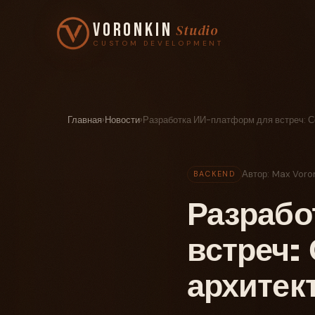
Voronkin
Studio
CUSTOM DEVELOPMENT
Главная
›
Новости
›
Разработка ИИ-платформ для встреч: С
Автор: Max Voro
BACKEND
Разрабо
встреч:
архитек