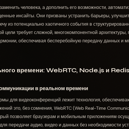
 заменить человека, а дополнить его возможности, автомат
ценные инсайты. Они призваны устранить барьеры, улучши
ечу из потенциально хаотичного события в структурирован
ой цели требует сложной, многокомпонентной архитектуры, 
армонии, обеспечивая бесперебойную передачу данных и м
ьного времени: WebRTC, Node.js и Redi
ммуникации в реальном времени
рмы для видеоконференций лежит технология, обеспечива
жений это, без сомнения, WebRTC (Web Real-Time Communic
торый позволяет браузерам и мобильным приложениям осу
 для передачи аудио, видео и данных без необходимости ус