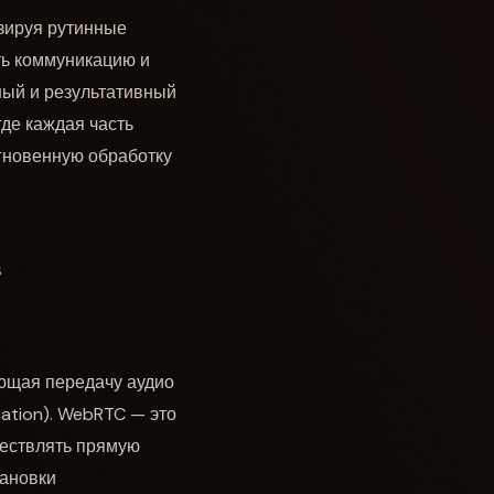
изируя рутинные
ть коммуникацию и
ный и результативный
где каждая часть
гновенную обработку
s
ющая передачу аудио
ation). WebRTC — это
ществлять прямую
тановки