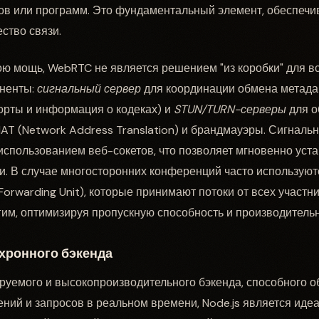
ов или программ. Это фундаментальный элемент, обеспеч
ство связи.
ою мощь, WebRTC не является решением "из коробки" для вс
ненты:
сигнальный сервер
для координации обмена метад
порты и информация о кодеках) и
STUN/TURN-серверы
для о
NAT (Network Address Translation) и брандмауэры. Сигнальн
 использованием веб-сокетов, что позволяет мгновенно уст
и. В случае многосторонних конференций часто использую
e Forwarding Unit), которые принимают потоки от всех участн
им, оптимизируя пропускную способность и производительн
хронного бэкенда
руемого и высокопроизводительного бэкенда, способного 
ний и запросов в реальном времени, Node.js является ид