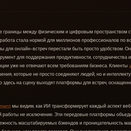
де границы между физическим и цифровым пространством 
 работа стала нормой для миллионов профессионалов по в
 для онлайн-встреч перестали быть просто удобством. Он
румент для поддержания продуктивности, сотрудничества и
ции уже не отвечают всем требованиям бизнеса. Клиенты
шения, которые не просто соединяют людей, но и интеллект
о здесь на сцену выходят платформы для встреч, оснащен
pment
мы видим, как ИИ трансформирует каждый аспект веб
й работы не исключение. Эти передовые платформы объе
дежность масштабируемых бэкендов и проницательность ма