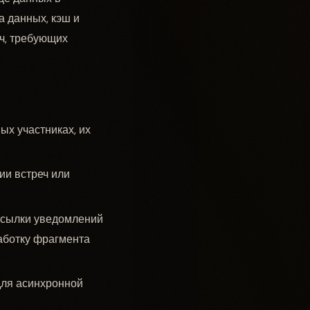
а данных, кэш и
ч, требующих
ых участниках, их
ии встреч или
ссылки уведомлений
аботку фрагмента
для асинхронной