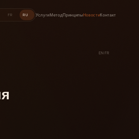
Услуги
Метод
Принципы
Новости
Контакт
FR
RU
EN
·
FR
ля