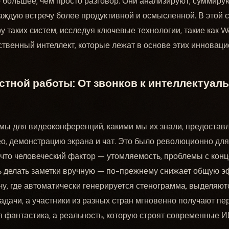
 большее, чем просто разговор. Они анализируют, суммирую
аждую встречу более продуктивной и осмысленной. В этой с
у таких систем, исследуя ключевые технологии, такие как We
усственный интеллект, которые лежат в основе этих инновац
тной работы: От звонков к интеллектуал
ы для видеоконференций, какими мы их знали, предостав
ео, демонстрацию экрана и чат. Это было революционно для
 что человеческий фактор — утомляемость, проблемы с кон
ь делать заметки вручную — по-прежнему снижает общую э
чу, где автоматически генерируется стенограмма, выделяю
адачи, а участники из разных стран мгновенно получают пе
я фантастика, а реальность, которую строят современные