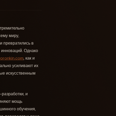
стремительно
сему миру,
и превратились в
 инноваций. Однако
voronkin.com
, как и
уально усиливают их
ные искусственным
-разработки, и
диняют мощь
шинного обучения,