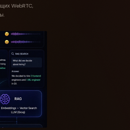
ющих WebRTC,
ы.