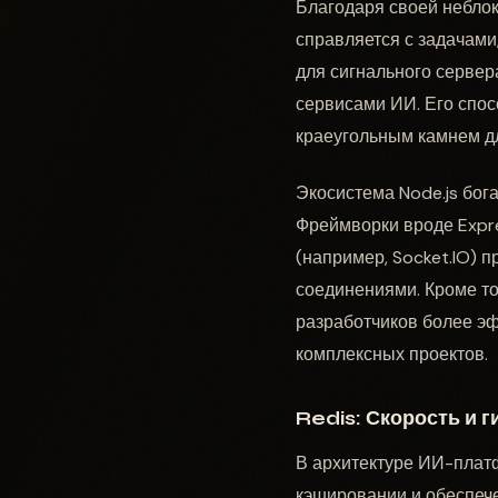
Благодаря своей небло
справляется с задачами
для сигнального сервер
сервисами ИИ. Его спо
краеугольным камнем д
Экосистема Node.js бога
Фреймворки вроде Expre
(например, Socket.IO) 
соединениями. Кроме то
разработчиков более эф
комплексных проектов.
Redis: Скорость и 
В архитектуре ИИ-платф
кэшировании и обеспече