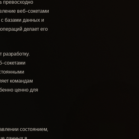
s превосходно
авление веб-сокетами
 с базами данных и
операций делает его
т разработку.
еб-сокетами
остоянными
оляет командам
обенно ценно для
равлении состоянием,
ще данных в