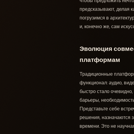
чтобы предложить нечто
предсказывают, делая к
погрузимся в архитектур
и, конечно же, сам иск
Эволюция совмес
платформам
Традиционные платформ
функционал: аудио, вид
быстро стало очевидно,
барьеры, необходимост
Представьте себе встре
решения, назначаются з
времени. Это не научна