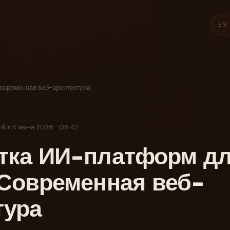
EN
овременная веб-архитектура
nkin
4 июня 2026 · 08:42
тка ИИ-платформ д
 Современная веб-
тура