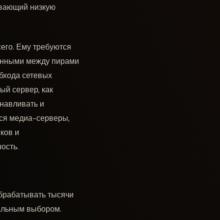
ивающий низкую
его. Ему требуются
анными между пирами
бхода сетевых
ый сервер, как
анавливать и
тся медиа-серверы,
иков и
ость.
обрабатывать тысячи
еальным выбором.