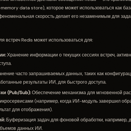
-memory data store), которое может использоваться как баз
феноменальная скорость делает его незаменимым для зада
ля встреч Redis может использоваться для:
ми:
Хранение информации о текущих сессиях встреч, активн
ступа.
нение часто запрашиваемых данных, таких как конфигурац
ботанные результаты ИИ, для быстрого доступа.
и (Pub/Sub):
Обеспечение механизма для мгновенной ра
икросервисами (например, когда ИИ-модуль завершил обр
льтат для отображения).
й:
Буферизация задач для фоновой обработки, например, 
объемов данных ИИ.