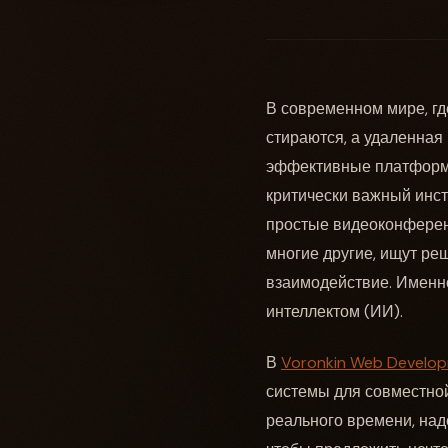
В современном мире, г
стираются, а удаленная
эффективные платформы
критически важный инст
простые видеоконферен
многие другие, ищут ре
взаимодействие. Именн
интеллектом (ИИ).
В
Voronkin Web Develo
системы для совместно
реального времени, на