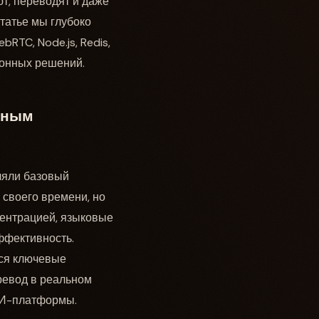
т, переводят и даже
татье мы глубоко
bRTC, Node.js, Redis,
ионных решений.
ьным
ляли базовый
 своего времени, но
центрацией, языковые
ффективность.
тся ключевые
ревод в реальном
 ИИ-платформы.