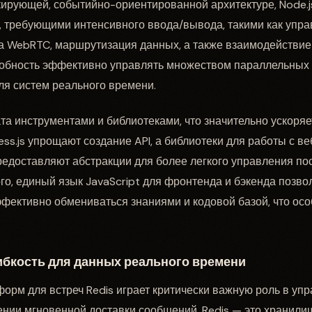
кирующей, событийно-ориентированной архитектуре, Node.j
, требующими интенсивного ввода/вывода, такими как упр
а WebRTC, маршрутизация данных, а также взаимодействие
собность эффективно управлять множеством параллельных 
ля систем реального времени.
та инструментами и библиотеками, что значительно ускоряе
ss.js упрощают создание API, а библиотеки для работы с в
предоставляют абстракции для более легкого управления п
го, единый язык JavaScript для фронтенда и бэкенда позв
фективно обмениваться знаниями и кодовой базой, что ос
гибкость для данных реального времени
орм для встреч Redis играет критически важную роль в уп
нии мгновенной доставки сообщений. Redis — это хранили