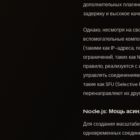
дополнительных плагин
задержку и высокое каче
Однако, несмотря на св
вспомогательные компо
(такими как IP-адреса, 
ограничений, таких как 
правило, реализуется с
управлять соединениям
такие как SFU (Selectiv
перенаправляют их друг
Node.js: Мощь асин
Для создания масштаби
одновременных соедине