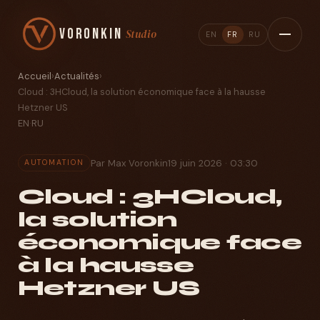
Voronkin
Studio
EN
FR
RU
Accueil
›
Actualités
›
Cloud : 3HCloud, la solution économique face à la hausse
Hetzner US
EN
·
RU
Par Max Voronkin
19 juin 2026 · 03:30
AUTOMATION
Cloud : 3HCloud,
la solution
économique face
à la hausse
Hetzner US