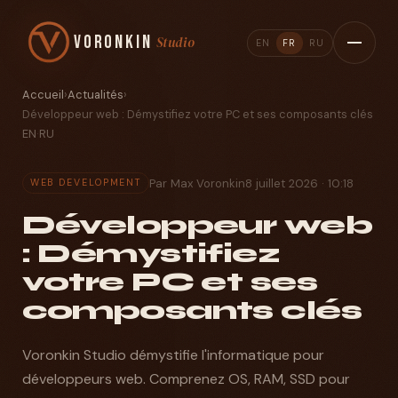
Voronkin
Studio
EN
FR
RU
Accueil
›
Actualités
›
Développeur web : Démystifiez votre PC et ses composants clés
EN
·
RU
Par Max Voronkin
8 juillet 2026 · 10:18
WEB DEVELOPMENT
Développeur web
: Démystifiez
votre PC et ses
composants clés
Voronkin Studio démystifie l'informatique pour
développeurs web. Comprenez OS, RAM, SSD pour