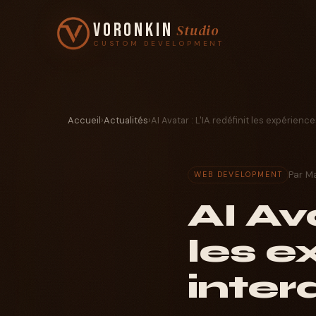
Voronkin
Studio
CUSTOM DEVELOPMENT
Accueil
›
Actualités
›
AI Avatar : L'IA redéfinit les expérien
Par M
WEB DEVELOPMENT
AI Ava
les 
inter