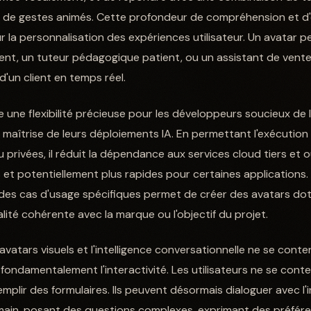
ou de gestes animés. Cette profondeur de compréhension et d
r la personnalisation des expériences utilisateur. Un avatar p
ligent, un tuteur pédagogique patient, ou un assistant de ven
'un client en temps réel.
e une flexibilité précieuse pour les développeurs soucieux de l
 maîtrise de leurs déploiements IA. En permettant l'exécution
u privées, il réduit la dépendance aux services cloud tiers et o
 et potentiellement plus rapides pour certaines applications.
des cas d'usage spécifiques permet de créer des avatars dot
ité cohérente avec la marque ou l'objectif du projet.
avatars visuels et l'intelligence conversationnelle ne se cont
it fondamentalement l'interactivité. Les utilisateurs ne se cont
plir des formulaires. Ils peuvent désormais dialoguer avec l'i
umain, posant des questions complexes, exprimant des préfér