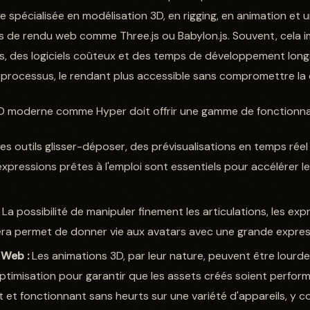
e spécialisée en modélisation 3D, en rigging, en animation et
de rendu web comme Three.js ou Babylon.js. Souvent, cela im
, des logiciels coûteux et des temps de développement lon
e processus, le rendant plus accessible sans compromettre la 
3D moderne comme Hyper doit offrir une gamme de fonctionnal
s outils glisser-déposer, des prévisualisations en temps réel
pressions prêtes à l'emploi sont essentiels pour accélérer l
La possibilité de manipuler finement les articulations, les expr
 permet de donner vie aux avatars avec une grande expressiv
 Web :
Les animations 3D, par leur nature, peuvent être lourde
optimisation pour garantir que les assets créés soient perform
et fonctionnant sans heurts sur une variété d'appareils, y co