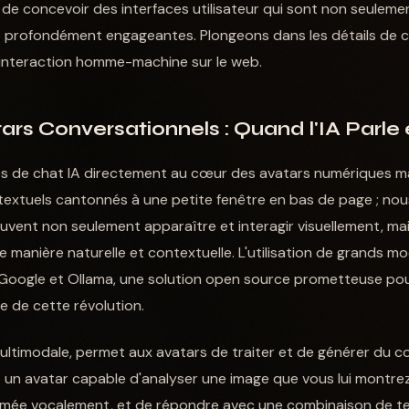
de concevoir des interfaces utilisateur qui sont non seulement
 et profondément engageantes. Plongeons dans les détails de c
'interaction homme-machine sur le web.
ars Conversationnels : Quand l'IA Parl
tés de chat IA directement au cœur des avatars numériques 
s textuels cantonnés à une petite fenêtre en bas de page ; no
peuvent non seulement apparaître et interagir visuellement, m
 manière naturelle et contextuelle. L'utilisation de grands m
oogle et Ollama, une solution open source prometteuse pour
e de cette révolution.
ultimodale, permet aux avatars de traiter et de générer du c
z un avatar capable d'analyser une image que vous lui montr
imée vocalement, et de répondre avec une combinaison de te