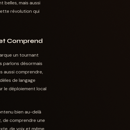
 belles, mais aussi
ette révolution qui
e et Comprend
marque un tournant
us parlons désormais
ais aussi comprendre,
odèles de langage
 le déploiement local
ontenu bien au-delà
ez, de comprendre une
xte, de voix et même