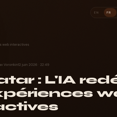
EN
FR
ces web interactives
ax Voronkin
12 juin 2026 · 22:49
tar : L'IA redé
expériences 
actives