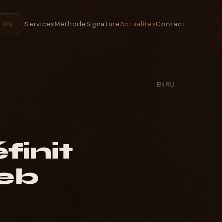
Services
Méthode
Signature
Actualités
Contact
RU
EN
·
RU
finit
web