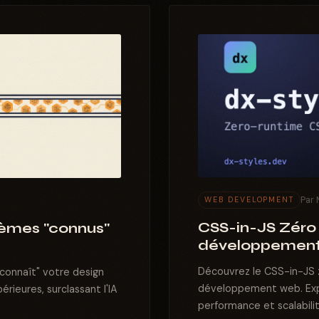
Par 
WEB DEVELOPMENT
CSS-in-JS Zéro 
tèmes "connus"
développement
Découvrez le CSS-in-JS z
connaît" votre design
développement web. Exp
érieures, surclassant l'IA
performance et scalabilit