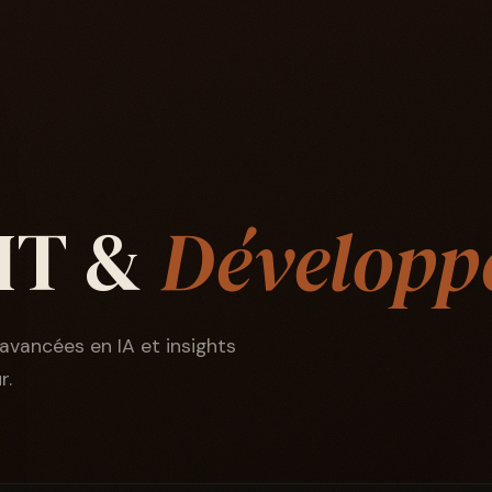
 IT &
Développ
avancées en IA et insights
r.