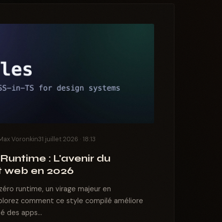
Max Voronkin
31 juillet 2026 · 18:13
Runtime : L'avenir du
 web en 2026
éro runtime, un virage majeur en
lorez comment ce style compilé améliore
é des apps...