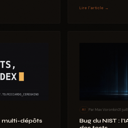
Lire l'article →
Par Max Voronkin
31 jui
AI
 multi-dépôts
Bug du NIST : l'I
des tests