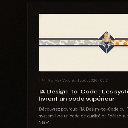
Par Max Voronkin
1 août 2026 · 03:31
AI
IA Design-to-Code : Les sys
livrent un code supérieur
Découvrez pourquoi l'IA Design-to-Code qui "
system livre un code de qualité et fidélité sup
"dite".