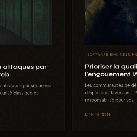
SOFTWARE ENGINEERIN
Prioriser la qua
es attaques par
l'engouement I
web
Les communautés de dév
s attaques par séquence
d'ingénierie, favorisant l'
écurité classique et
responsabilité pour vos...
Lire l'article →