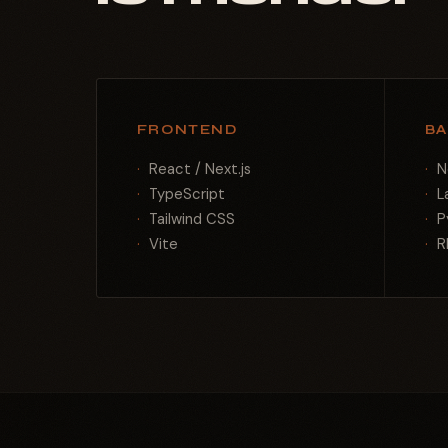
FRONTEND
B
React / Next.js
N
TypeScript
L
Tailwind CSS
P
Vite
R