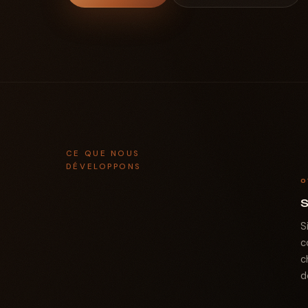
CE QUE NOUS
DÉVELOPPONS
0
S
S
c
c
d