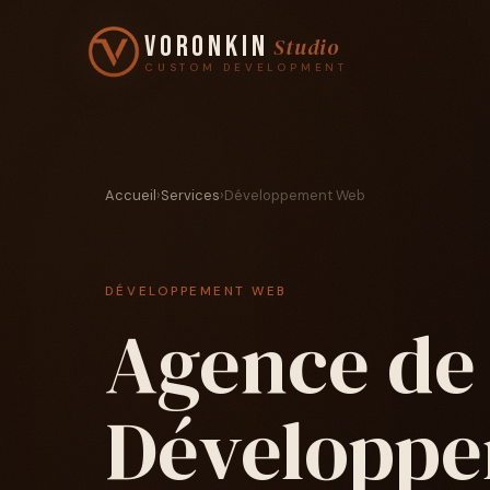
Voronkin
Studio
CUSTOM DEVELOPMENT
Accueil
›
Services
›
Développement Web
DÉVELOPPEMENT WEB
Agence de
Développ