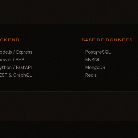
ACKEND
BASE DE DONNÉES
ode.js / Express
PostgreSQL
aravel / PHP
MySQL
ython / FastAPI
MongoDB
EST & GraphQL
Redis