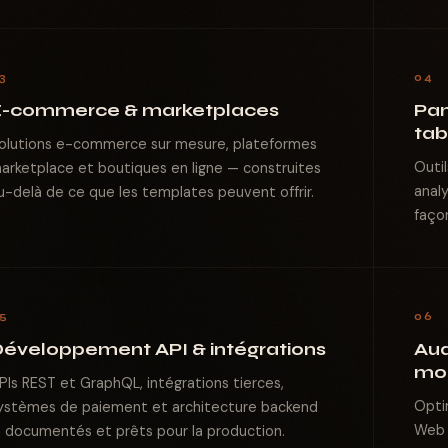
3
04
E-commerce & marketplaces
Pan
tab
olutions e-commerce sur mesure, plateformes
Outi
arketplace et boutiques en ligne — construites
anal
u-delà de ce que les templates peuvent offrir.
faço
5
06
éveloppement API & intégrations
Aud
mod
PIs REST et GraphQL, intégrations tierces,
Opti
ystèmes de paiement et architecture backend
Web 
 documentés et prêts pour la production.