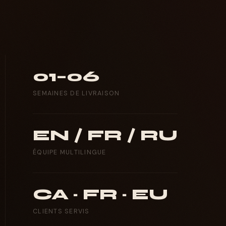
01–06
SEMAINES DE LIVRAISON
EN / FR / RU
ÉQUIPE MULTILINGUE
CA · FR · EU
CLIENTS SERVIS