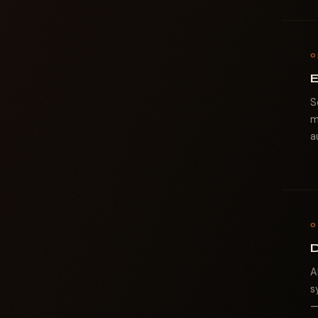
0
S
m
a
0
D
A
s
—